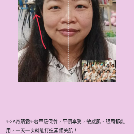
✨3A奇蹟霜✨奢華級保養，平價享受，敏感肌、眼周都能
用，一天一次就能打造素顏美肌！